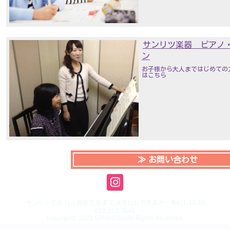
サンリツ楽器 ピアノ
ン
お子様から大人まではじめての
はこちら
お問い合わせ
サンリツ楽器 仙台教室普及課 宮城県仙台市青葉区一番町1-12-23
022-223-7046
copyright© 2021 SANRITSU All Rights Reserved.